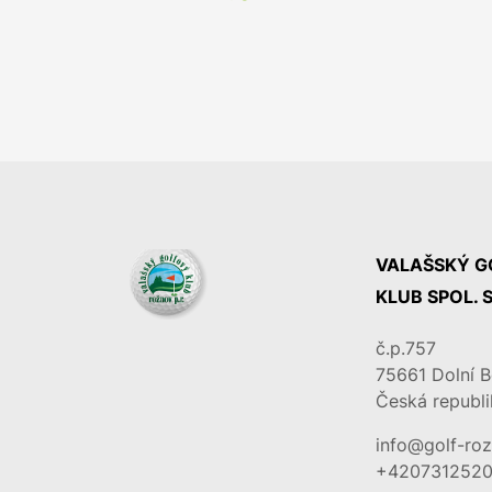
VALAŠSKÝ G
KLUB SPOL. S
č.p.757
75661
Dolní 
Česká republi
info@golf-ro
+420731252