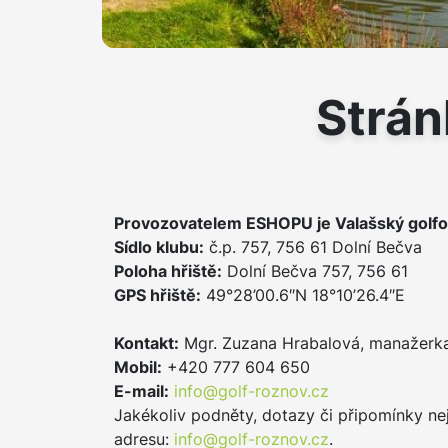
Strán
Provozovatelem ESHOPU je Valašský golfový
Sídlo klubu:
č.p. 757, 756 61 Dolní Bečva
Poloha hřiště:
Dolní Bečva 757, 756 61
GPS hřiště:
49°28’00.6″N 18°10’26.4″E
Kontakt:
Mgr. Zuzana Hrabalová, manažerka
Mobil:
+420 777 604 650
E-mail:
info@golf-roznov.cz
Jakékoliv podněty, dotazy či připomínky ne
adresu:
info@golf-roznov.cz
.