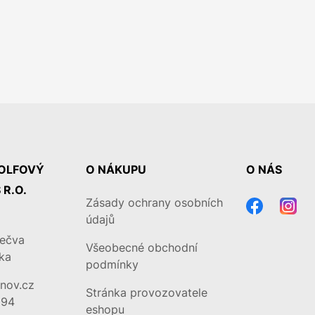
OLFOVÝ
O NÁKUPU
O NÁS
 R.O.
Zásady ochrany osobních
údajů
Bečva
Všeobecné obchodní
ka
podmínky
znov.cz
Stránka provozovatele
094
eshopu